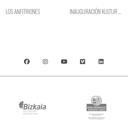
LOS ANFITRIONES
INAUGURACIÓN KULTUR LEIOA
F
I
Y
V
L
a
n
o
i
i
c
s
u
m
n
e
t
t
e
k
b
a
u
o
e
o
g
b
d
o
r
e
i
k
a
n
m