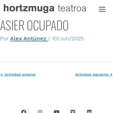
Ir
al
contenido
ASIER OCUPADO
Por
Alex Antúnez
/
10/Jun/2025
←
Actividad anterior
Actividad siguiente
→
F
I
Y
V
L