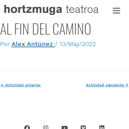
Ir
al
contenido
AL FIN DEL CAMINO
Por
Alex Antúnez
/
13/May/2022
←
Actividad anterior
Actividad siguiente
→
F
I
Y
V
L