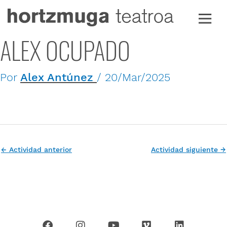
Ir
al
contenido
ALEX OCUPADO
Por
Alex Antúnez
/
20/Mar/2025
←
Actividad anterior
Actividad siguiente
→
F
I
Y
V
L