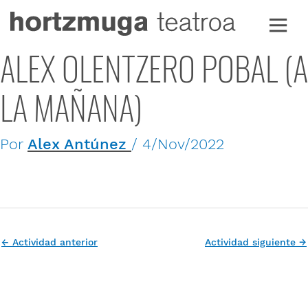
Ir
al
contenido
ALEX OLENTZERO POBAL (A
LA MAÑANA)
Por
Alex Antúnez
/
4/Nov/2022
←
Actividad anterior
Actividad siguiente
→