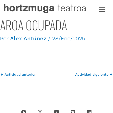
Ir
al
contenido
AROA OCUPADA
Por
Alex Antúnez
/
28/Ene/2025
←
Actividad anterior
Actividad siguiente
→
F
I
Y
V
L