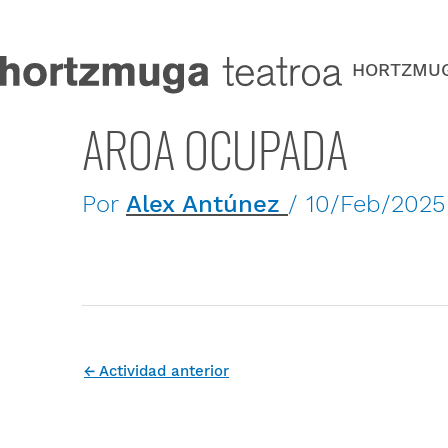
Ir
al
contenido
HORTZMU
AROA OCUPADA
Por
Alex Antúnez
/
10/Feb/2025
←
Actividad anterior