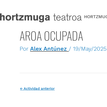
Ir
al
contenido
HORTZMU
AROA OCUPADA
Por
Alex Antúnez
/
19/May/2025
←
Actividad anterior