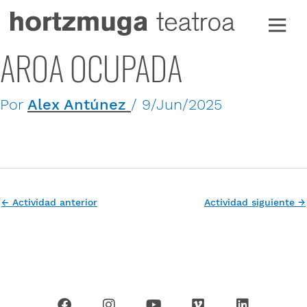
Ir
al
contenido
AROA OCUPADA
Por
Alex Antúnez
/
9/Jun/2025
←
Actividad anterior
Actividad siguiente
→
F
I
Y
V
L