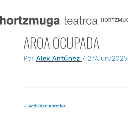
Ir
al
contenido
HORTZMU
AROA OCUPADA
Por
Alex Antúnez
/
27/Jun/2025
←
Actividad anterior