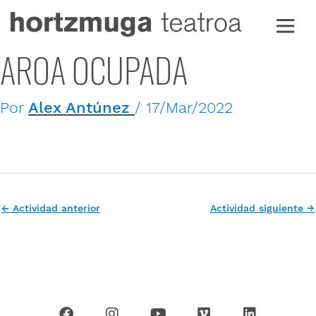
Ir
al
contenido
AROA OCUPADA
Por
Alex Antúnez
/
17/Mar/2022
←
Actividad anterior
Actividad siguiente
→
F
I
Y
V
L