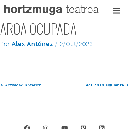
Ir
al
contenido
AROA OCUPADA
Por
Alex Antúnez
/
2/Oct/2023
←
Actividad anterior
Actividad siguiente
→
F
I
Y
V
L