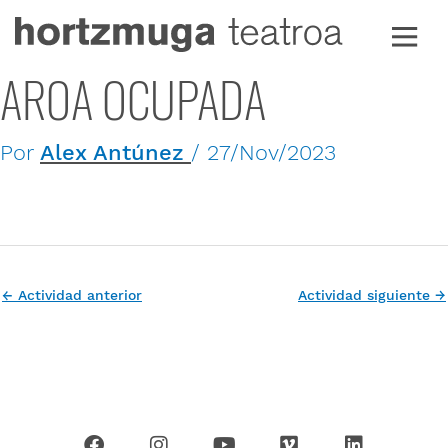
Ir
al
contenido
AROA OCUPADA
Por
Alex Antúnez
/
27/Nov/2023
←
Actividad anterior
Actividad siguiente
→
F
I
Y
V
L