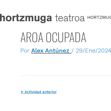
Ir
al
contenido
HORTZMU
AROA OCUPADA
Por
Alex Antúnez
/
29/Ene/202
←
Actividad anterior