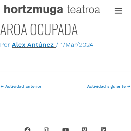
Ir
al
contenido
AROA OCUPADA
Por
Alex Antúnez
/
1/Mar/2024
←
Actividad anterior
Actividad siguiente
→
F
I
Y
V
L