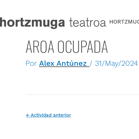
Ir
al
contenido
HORTZMU
AROA OCUPADA
Por
Alex Antúnez
/
31/May/2024
←
Actividad anterior