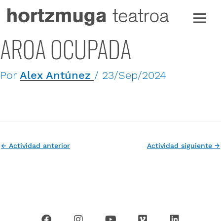
Ir
al
contenido
AROA OCUPADA
Por
Alex Antúnez
/
23/Sep/2024
←
Actividad anterior
Actividad siguiente
→
F
I
Y
V
L