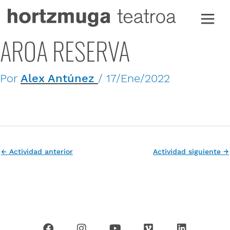
Ir
al
contenido
AROA RESERVA
Por
Alex Antúnez
/
17/Ene/2022
←
Actividad anterior
Actividad siguiente
→
F
I
Y
V
L