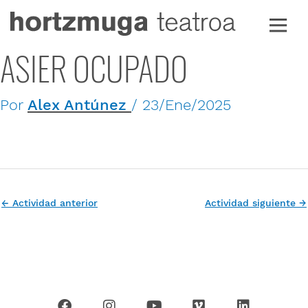
Ir
al
contenido
ASIER OCUPADO
Por
Alex Antúnez
/
23/Ene/2025
←
Actividad anterior
Actividad siguiente
→
F
I
Y
V
L