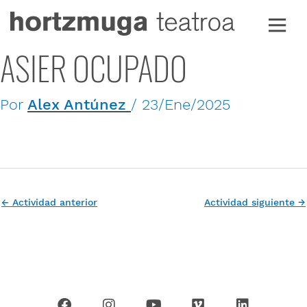
Ir
al
contenido
ASIER OCUPADO
Por
Alex Antúnez
/
23/Ene/2025
←
Actividad anterior
Actividad siguiente
→
F
I
Y
V
L