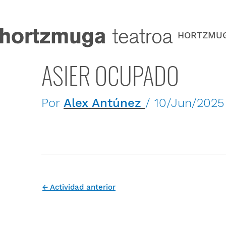
Ir
al
contenido
HORTZMU
ASIER OCUPADO
Por
Alex Antúnez
/
10/Jun/2025
←
Actividad anterior