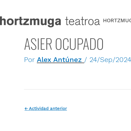
Ir
al
contenido
HORTZMU
ASIER OCUPADO
Por
Alex Antúnez
/
24/Sep/202
←
Actividad anterior