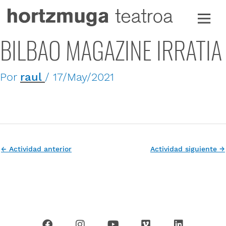
Ir
al
contenido
BILBAO MAGAZINE IRRATIA
Por
raul
/
17/May/2021
←
Actividad anterior
Actividad siguiente
→
F
I
Y
V
L