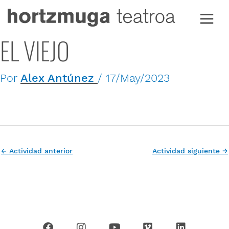
Ir
al
contenido
EL VIEJO
Por
Alex Antúnez
/
17/May/2023
←
Actividad anterior
Actividad siguiente
→
F
I
Y
V
L