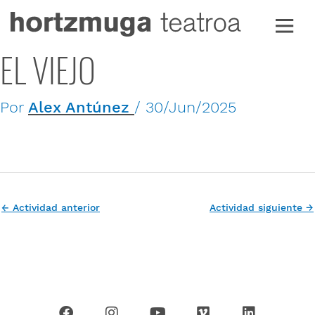
Ir
al
contenido
EL VIEJO
Por
Alex Antúnez
/
30/Jun/2025
←
Actividad anterior
Actividad siguiente
→
F
I
Y
V
L