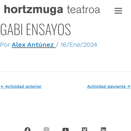
Ir
al
contenido
GABI ENSAYOS
Por
Alex Antúnez
/
16/Ene/2024
←
Actividad anterior
Actividad siguiente
→
F
I
Y
V
L