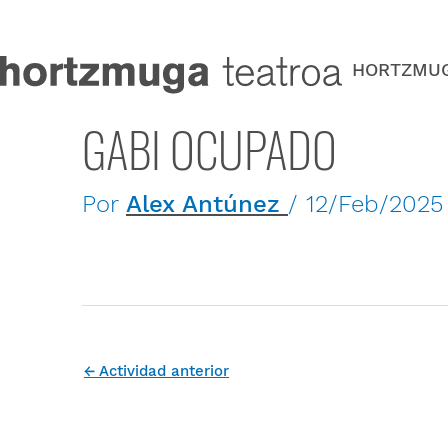
Ir
al
contenido
HORTZMU
GABI OCUPADO
Por
Alex Antúnez
/
12/Feb/2025
←
Actividad anterior