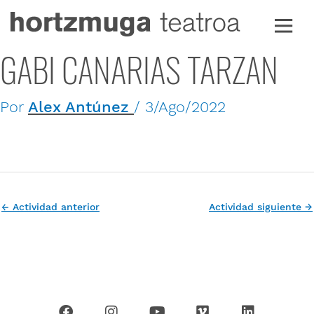
Ir
al
contenido
GABI CANARIAS TARZAN
Por
Alex Antúnez
/
3/Ago/2022
←
Actividad anterior
Actividad siguiente
→
F
I
Y
V
L