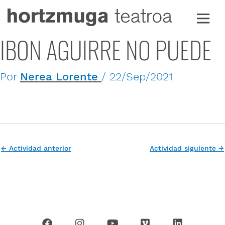
Ir
al
contenido
IBON AGUIRRE NO PUEDE
Por
Nerea Lorente
/
22/Sep/2021
←
Actividad anterior
Actividad siguiente
→
F
I
Y
V
L