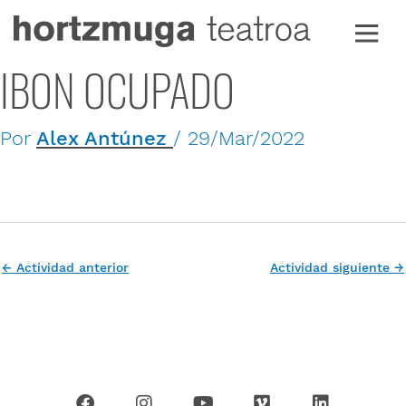
Ir
al
contenido
IBON OCUPADO
Por
Alex Antúnez
/
29/Mar/2022
←
Actividad anterior
Actividad siguiente
→
F
I
Y
V
L