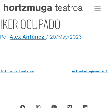
Ir
al
contenido
IKER OCUPADO
Por
Alex Antúnez
/
20/May/2026
←
Actividad anterior
Actividad siguiente
→
F
I
Y
V
L