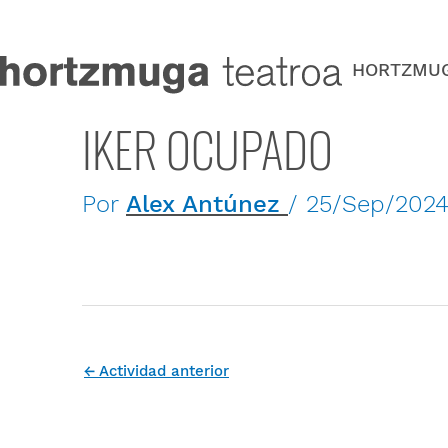
Ir
al
contenido
HORTZMU
IKER OCUPADO
Por
Alex Antúnez
/
25/Sep/202
←
Actividad anterior