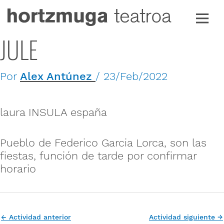
Ir
al
contenido
JULE
Por
Alex Antúnez
/
23/Feb/2022
laura INSULA españa
Pueblo de Federico Garcia Lorca, son las
fiestas, función de tarde por confirmar
horario
←
Actividad anterior
Actividad siguiente
→