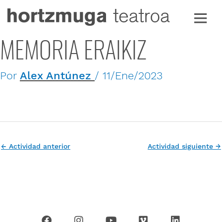
Ir
al
contenido
MEMORIA ERAIKIZ
Por
Alex Antúnez
/
11/Ene/2023
←
Actividad anterior
Actividad siguiente
→
F
I
Y
V
L