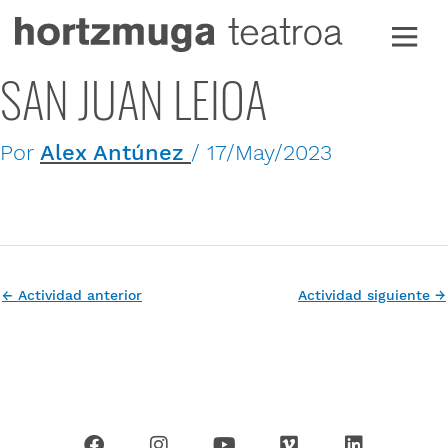
Ir
al
contenido
SAN JUAN LEIOA
Por
Alex Antúnez
/
17/May/2023
←
Actividad anterior
Actividad siguiente
→
F
I
Y
V
L