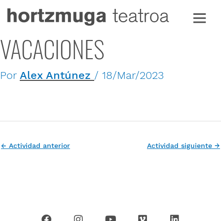
Ir
al
contenido
VACACIONES
Por
Alex Antúnez
/
18/Mar/2023
←
Actividad anterior
Actividad siguiente
→
F
I
Y
V
L