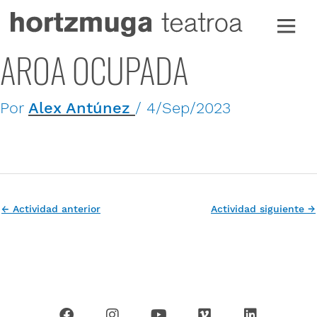
Ir
al
contenido
AROA OCUPADA
Por
Alex Antúnez
/
4/Sep/2023
←
Actividad anterior
Actividad siguiente
→
F
I
Y
V
L