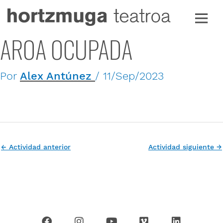
Ir
al
contenido
AROA OCUPADA
Por
Alex Antúnez
/
11/Sep/2023
←
Actividad anterior
Actividad siguiente
→
F
I
Y
V
L