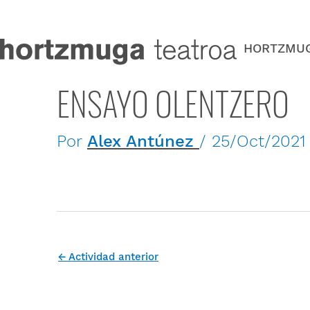
Ir
al
contenido
HORTZMU
ENSAYO OLENTZERO
Por
Alex Antúnez
/
25/Oct/2021
←
Actividad anterior