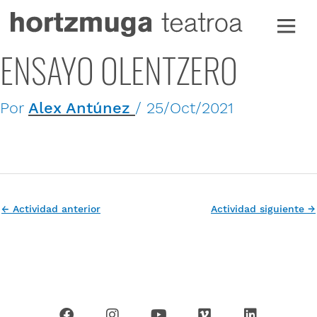
Ir
al
contenido
ENSAYO OLENTZERO
Por
Alex Antúnez
/
25/Oct/2021
←
Actividad anterior
Actividad siguiente
→
F
I
Y
V
L