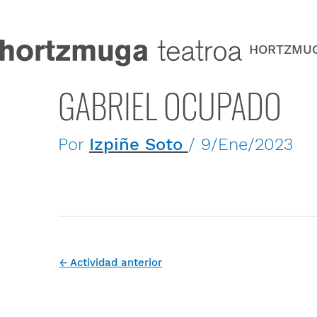
Ir
al
contenido
HORTZMU
GABRIEL OCUPADO
Por
Izpiñe Soto
/
9/Ene/2023
←
Actividad anterior