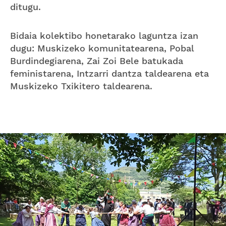
ditugu.
Bidaia kolektibo honetarako laguntza izan
dugu: Muskizeko komunitatearena, Pobal
Burdindegiarena, Zai Zoi Bele batukada
feministarena, Intzarri dantza taldearena eta
Muskizeko Txikitero taldearena.