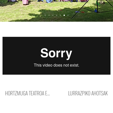
HORTZMUGA TEATROA ESKAERAK
LURRAZPIKO AHOTSAK