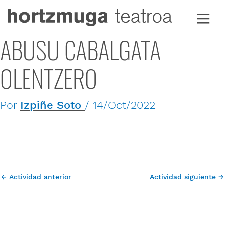
Ir
al
contenido
ABUSU CABALGATA
OLENTZERO
Por
Izpiñe Soto
/
14/Oct/2022
←
Actividad anterior
Actividad siguiente
→